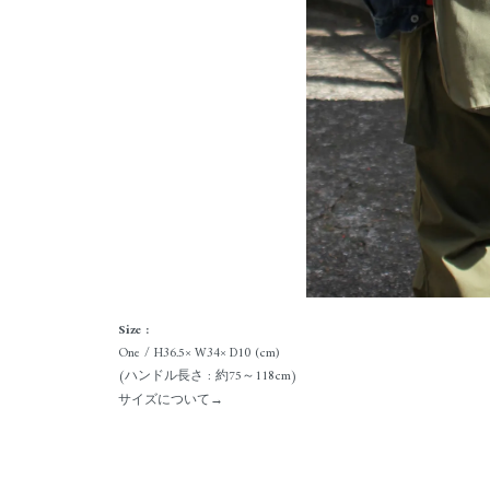
Size :
One / H36.5× W34× D10 (cm)
(ハンドル長さ : 約75～118cm)
サイズについて→