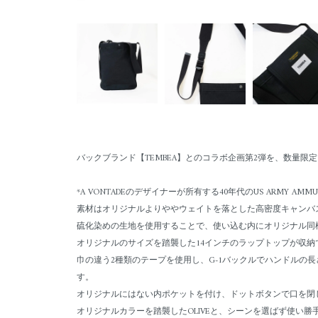
バックブランド【TEMBEA】とのコラボ企画第2弾を、数量限
*A VONTADEのデザイナーが所有する40年代のUS ARMY AM
素材はオリジナルよりややウェイトを落とした高密度キャンバ
硫化染めの生地を使用することで、使い込む内にオリジナル同
オリジナルのサイズを踏襲した14インチのラップトップが収
巾の違う2種類のテープを使用し、G-1バックルでハンドルの長
す。
オリジナルにはない内ポケットを付け、ドットボタンで口を閉じ
オリジナルカラーを踏襲したOLIVEと、シーンを選ばず使い勝手