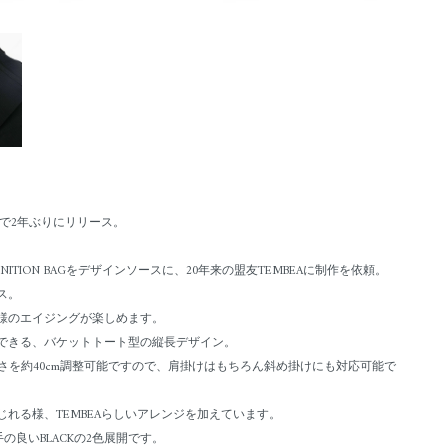
定で2年ぶりにリリース。
MUNITION BAGをデザインソースに、20年来の盟友TEMBEAに制作を依頼。
ス。
様のエイジングが楽しめます。
納できる、バケットトート型の縦長デザイン。
さを約40cm調整可能ですので、肩掛けはもちろん斜め掛けにも対応可能で
れる様、TEMBEAらしいアレンジを加えています。
の良いBLACKの2色展開です。