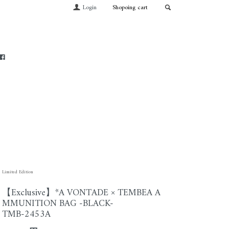
Login
Shopoing cart
Limited Edition
【Exclusive】*A VONTADE × TEMBEA A
MMUNITION BAG -BLACK-
TMB-2453A