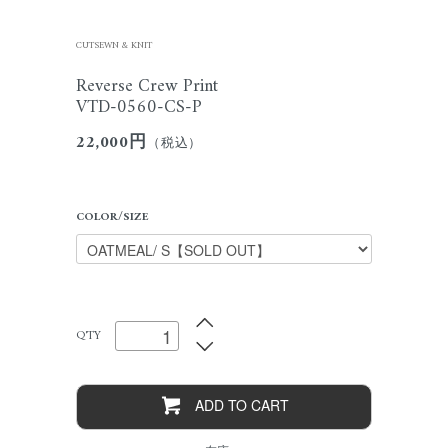
CUTSEWN & KNIT
Reverse Crew Print
VTD-0560-CS-P
22,000円
（税込）
COLOR/SIZE
Q'TY
ADD TO CART