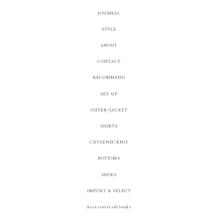
JOURNAL
STYLE
ABOUT
CONTACT
RECOMMEND
SET UP
OUTER/JACKET
SHIRTS
CUTSEWN/KNIT
BOTTOMS
SHOES
IMPORT & SELECT
Accessories&Goods