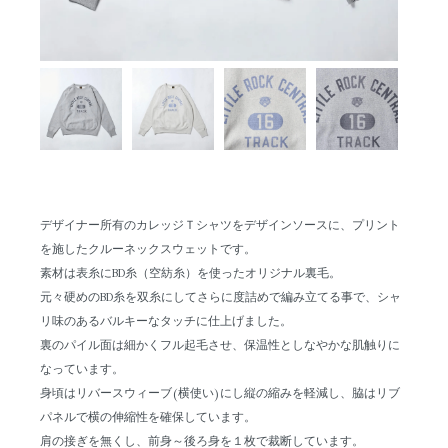
デザイナー所有のカレッジＴシャツをデザインソースに、プリント
を施したクルーネックスウェットです。
素材は表糸にBD糸（空紡糸）を使ったオリジナル裏毛。
元々硬めのBD糸を双糸にしてさらに度詰めで編み立てる事で、シャ
リ味のあるバルキーなタッチに仕上げました。
裏のパイル面は細かくフル起毛させ、保温性としなやかな肌触りに
なっています。
身頃はリバースウィーブ(横使い)にし縦の縮みを軽減し、脇はリブ
パネルで横の伸縮性を確保しています。
肩の接ぎを無くし、前身～後ろ身を１枚で裁断しています。