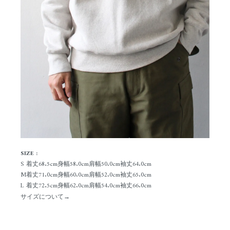
SIZE :
S
着丈68.5cm
身幅58.0cm
肩幅50.0cm
袖丈64.0cm
M
着丈71.0cm
身幅60.0cm
肩幅52.0cm
袖丈65.0cm
L
着丈72.5cm
身幅62.0cm
肩幅54.0cm
袖丈66.0cm
サイズについて→