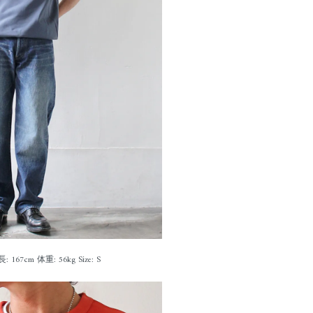
: 167cm 体重: 56kg Size: S