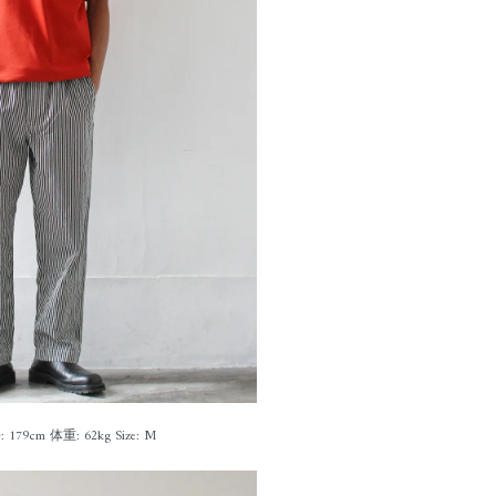
 179cm 体重: 62kg Size: M