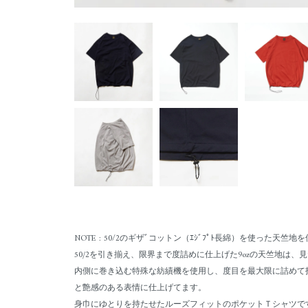
NOTE : 50/2のギザﾞコットン（ｴｼﾞﾌﾟﾄ長綿）を使った天
50/2を引き揃え、限界まで度詰めに仕上げた9ozの天竺地は
内側に巻き込む特殊な紡績機を使用し、度目を最大限に詰めて
と艶感のある表情に仕上げてます。
身巾にゆとりを持たせたルーズフィットのポケットＴシャツで