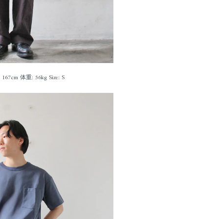
167cm 体重: 56kg Size: S