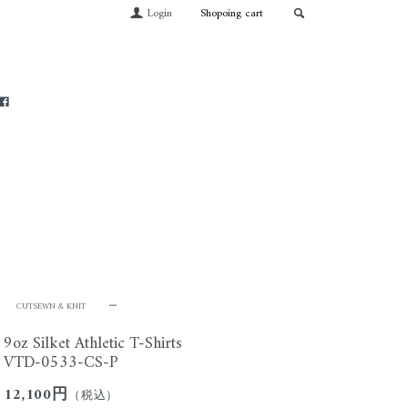
Login
Shopoing cart
CUTSEWN & KNIT
ー
9oz Silket Athletic T-Shirts
VTD-0533-CS-P
12,100円
（税込）